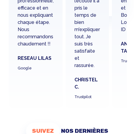
professionnelle,
l’écoute il a
enrich
efficace et en
pris le
et ins
nous expliquant
temps de
Bons 
chaque étape.
bien
Longu
Nous
m’expliquer
ID P
recommandons
tout. Je
chaudement !!
suis très
ANGE
satisfaite
TAIN
RESEAU LILAS
et
Truspil
rassurée.
Google
CHRISTEL
C.
Trustpilot
SUIVEZ
NOS DERNIÈRES