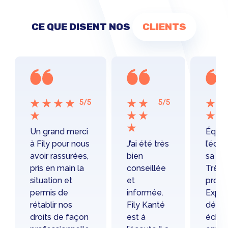
CE QUE DISENT NOS
CLIENTS
5/5
5/5
Un grand merci
Équip
à Fily pour nous
J’ai été très
l’éco
avoir rassurées,
bien
sa cli
pris en main la
conseillée
Très
situation et
et
profe
permis de
informée.
Expli
rétablir nos
Fily Kanté
détai
droits de façon
est à
échan