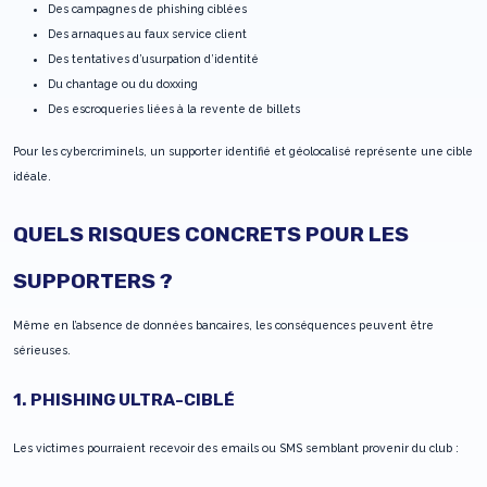
Des campagnes de phishing ciblées
Des arnaques au faux service client
Des tentatives d’usurpation d’identité
Du chantage ou du doxxing
Des escroqueries liées à la revente de billets
Pour les cybercriminels, un supporter identifié et géolocalisé représente une cible
idéale.
QUELS RISQUES CONCRETS POUR LES
SUPPORTERS ?
Même en l’absence de données bancaires, les conséquences peuvent être
sérieuses.
1. PHISHING ULTRA-CIBLÉ
Les victimes pourraient recevoir des emails ou SMS semblant provenir du club :