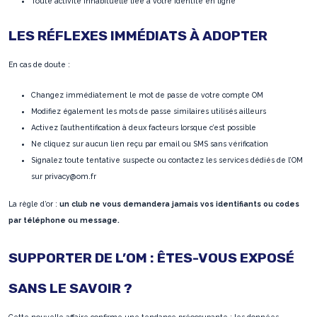
Toute activité inhabituelle liée à votre identité en ligne
LES RÉFLEXES IMMÉDIATS À ADOPTER
En cas de doute :
Changez immédiatement le mot de passe de votre compte OM
Modifiez également les mots de passe similaires utilisés ailleurs
Activez l’authentification à deux facteurs lorsque c’est possible
Ne cliquez sur aucun lien reçu par email ou SMS sans vérification
Signalez toute tentative suspecte ou contactez les services dédiés de l’OM
sur privacy@om.fr
La règle d’or :
un club ne vous demandera jamais vos identifiants ou codes
par téléphone ou message.
SUPPORTER DE L’OM : ÊTES-VOUS EXPOSÉ
SANS LE SAVOIR ?
Cette nouvelle affaire confirme une tendance préoccupante : les données