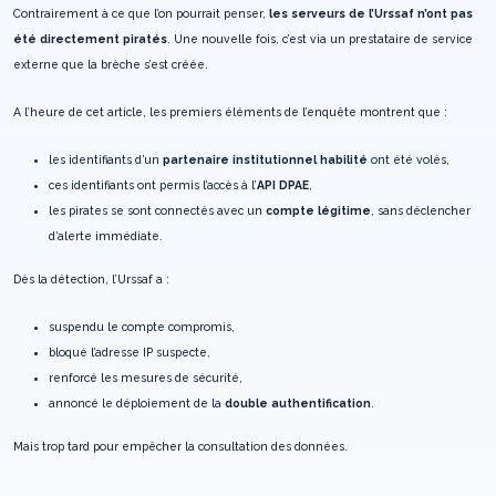
Contrairement à ce que l’on pourrait penser,
les serveurs de l’Urssaf n’ont pas
été directement piratés
. Une nouvelle fois, c’est via un prestataire de service
externe que la brèche s’est créée.
A l’heure de cet article, les premiers éléments de l’enquête montrent que :
les identifiants d’un
partenaire institutionnel habilité
ont été volés,
ces identifiants ont permis l’accès à l’
API DPAE
,
les pirates se sont connectés avec un
compte légitime
, sans déclencher
d’alerte immédiate.
Dès la détection, l’Urssaf a :
suspendu le compte compromis,
bloqué l’adresse IP suspecte,
renforcé les mesures de sécurité,
annoncé le déploiement de la
double authentification
.
Mais trop tard pour empêcher la consultation des données.