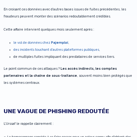
En croisant ces données avec d’autres bases issues de fuites précédentes, les
fraudeurs peuvent monter des scénarios redoutablement crédibles.
Cette affaire intervient quelques mois seulement après :
le vol de données chez
Pajemploi
,
des incidents touchant d’autres plateformes publiques
,
de multiples fuites impliquant des prestataires de services tiers.
Le point commun de ces attaques ?
Les accès indirects, les comptes
partenaires et la chaîne de sous-traitance
, souvent moins bien protégés que
les systèmes centraux.
UNE VAGUE DE PHISHING REDOUTÉE
L’Urssaf le rappelle clairement :
«
Le hameçonnage consiste à se faire passer pour un acteur connu afin d’obtenir des