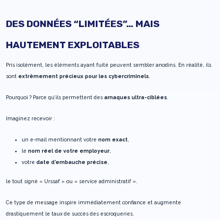
DES DONNÉES “LIMITÉES”… MAIS
HAUTEMENT EXPLOITABLES
Pris isolément, les éléments ayant fuité peuvent sembler anodins. En réalité, ils
sont
extrêmement précieux pour les cybercriminels
.
Pourquoi ? Parce qu’ils permettent des
arnaques ultra-ciblées
.
Imaginez recevoir :
un e-mail mentionnant votre
nom exact
,
le
nom réel de votre employeur
,
votre
date d’embauche précise
,
le tout signé « Urssaf » ou « service administratif ».
Ce type de message inspire immédiatement confiance et augmente
drastiquement le taux de succès des escroqueries.