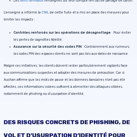
Les
liens familiaux
renseignés sur leur compte (en cas de partage de carte).
L’enseigne a informé la
CNIL
de cette fuite et a mis en place des mesures pour
limiter les impacts :
Contrôles renforcés sur les opérations de décagnottage
: Pour éviter
les pertes de cagnottes fidélité.
Assurance sur la sécurité des codes PIN
: Contrairement aux rumeurs,
les codes PIN des espaces clients ne sont pas liés aux dates de naissance.
Malgré ces initiatives, les clients doivent rester particulièrement vigilants face
aux communications suspectes et adopter des mesures de précaution. Car si
Auchan affirme que les mots de passe et les données bancaires n’ont pas été
affectés, ces informations volées suffisent à alimenter des attaques ciblées,
notamment de phishing ou d’usurpation d’identité.
DES RISQUES CONCRETS DE PHISHING, DE
VOL ET D’USURPATION D’IDENTITÉ POUR