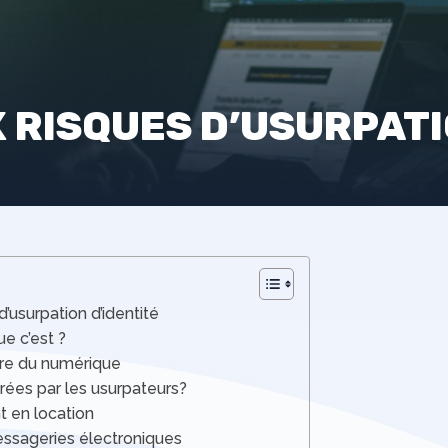
 RISQUES D’USURPATI
’usurpation d’identité
ue c’est ?
ère du numérique
ées par les usurpateurs?
t en location
essageries électroniques