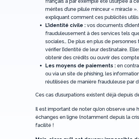
français a par exemple été usurpée à cett
mérites d’une pilule minceur « miracle ».
expliquant comment ces publicités utilisa
L’identité civile :
vos documents d’identi
frauduleusement à des services tels que 
sociales… De plus en plus de personnes 
vérifier l’identité de leur destinataire. E
obtenir des crédits ou ouvrir des compte
Les moyens de paiements :
en contra
ou via un site de phishing, les informat
réutilisées de manière frauduleuse par de
Ces cas d’usurpations existent déjà depuis
Il est important de noter qu’on observe une 
échanges en ligne (notamment depuis la crise 
facilité !