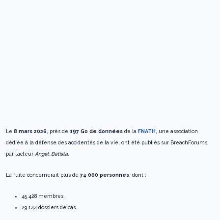
Le
8 mars 2026
, près de
197 Go de données
de la
FNATH
, une association
dédiée à la défense des accidentés de la vie, ont été publiés sur BreachForums
par l’acteur
Angel_Batista
.
La fuite concernerait plus de
74 000 personnes
, dont :
45 428 membres,
29 144 dossiers de cas.