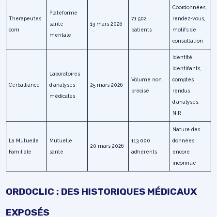
Coordonnées,
Plateforme
Therapeutes.
71 502
rendez-vous,
santé
13 mars 2026
com
patients
motifs de
mentale
consultation
Identité,
identifiants,
Laboratoires
Volume non
comptes
Cerballiance
d’analyses
25 mars 2026
précisé
rendus
médicales
d’analyses,
NIR
Nature des
La Mutuelle
Mutuelle
113 000
données
20 mars 2026
Familiale
santé
adhérents
encore
inconnue
ORDOCLIC : DES HISTORIQUES MÉDICAUX
EXPOSÉS