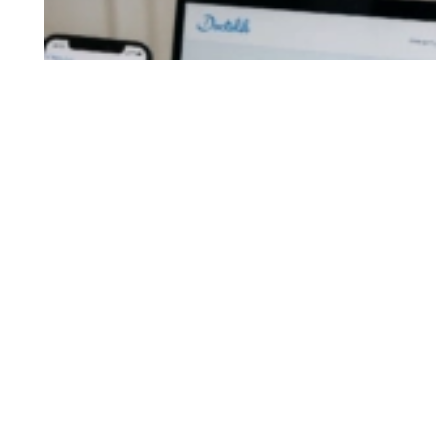
Doctolib usurpé : une nouvelle campagne de
phishing promet un faux kit médical gratuit