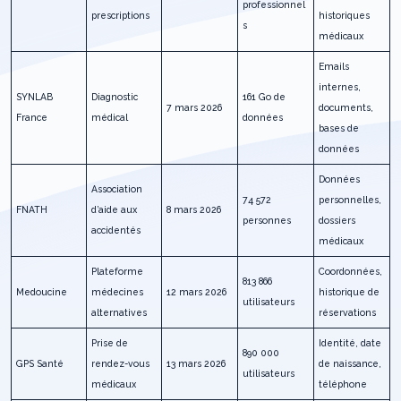
professionnel
prescriptions
historiques
s
médicaux
Emails
internes,
SYNLAB
Diagnostic
161 Go de
7 mars 2026
documents,
France
médical
données
bases de
données
Données
Association
74 572
personnelles,
FNATH
d’aide aux
8 mars 2026
personnes
dossiers
accidentés
médicaux
Plateforme
Coordonnées,
813 866
Medoucine
médecines
12 mars 2026
historique de
utilisateurs
alternatives
réservations
Prise de
Identité, date
890 000
GPS Santé
rendez-vous
13 mars 2026
de naissance,
utilisateurs
médicaux
téléphone