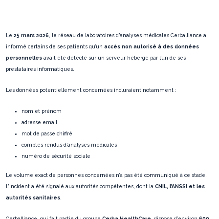
Le
25 mars 2026
, le réseau de laboratoires d’analyses médicales Cerballiance a
informé certains de ses patients qu’un
accès non autorisé à des données
personnelles
avait été détecté sur un serveur hébergé par l’un de ses
prestataires informatiques.
Les données potentiellement concernées incluraient notamment :
nom et prénom
adresse email
mot de passe chiffré
comptes rendus d’analyses médicales
numéro de sécurité sociale
Le volume exact de personnes concernées n’a pas été communiqué à ce stade.
L’incident a été signalé aux autorités compétentes, dont la
CNIL, l’ANSSI et les
autorités sanitaires
.
Cerballiance, qui fait partie du groupe
Cerba HealthCare
, dispose d’environ
600